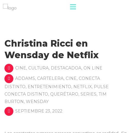
Christina Ricci en
Wensday de Netflix
CINE
,
CULTURA
,
DESTACADOA
,
ON LINE
ADDAMS
,
CARTELERA
,
CINE
,
CONECTA
DISTINTO
,
ENTRETENIMIENTO
,
NETFLIX
,
PULSE
CONECTA DISTINTO
,
QUERÉTARO
,
SERIES
,
TIM
BURTON
,
WENSDAY
SEPTIEMBRE 23, 2022