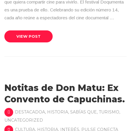
que quiera compartir cine para vivirlo. El festival Doqumenta
es una prueba de ello. Celebrando su edición número 14,
cada año reúne a espectadores del cine documental …
VIEW POST
Notitas de Don Matu: Ex
Convento de Capuchinas.
DESTACADOA
,
HISTORIA
,
SABÍAS QUE
,
TURISMO
,
UNCATEGORIZED
CULTURA
,
HISTORIA
,
INTERÉS
,
PULSE CONECTA