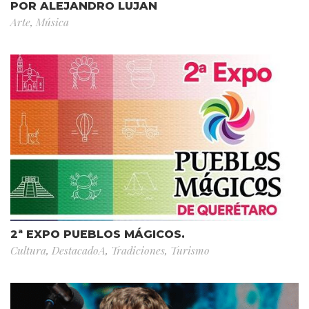
POR ALEJANDRO LUJAN
Arte
,
Música
2ª EXPO PUEBLOS MÁGICOS.
Cultura
,
DestacadoA
,
Tradiciones
,
Turismo