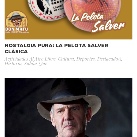
NOSTALGIA PURA: LA PELOTA SALVER
CLÁSICA
Actividades Al Aire Libre
,
Cultura
,
Deportes
,
DestacadoA
,
Historia
,
Sabías Que