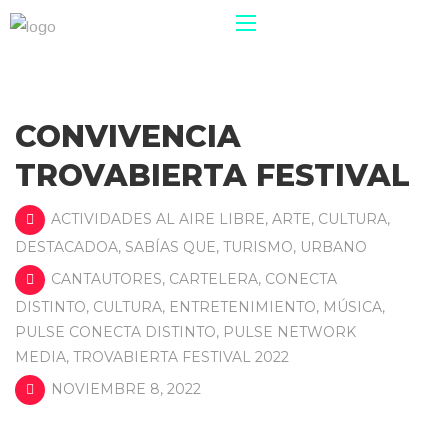
CONVIVENCIA
TROVABIERTA FESTIVAL
ACTIVIDADES AL AIRE LIBRE
,
ARTE
,
CULTURA
,
DESTACADOA
,
SABÍAS QUE
,
TURISMO
,
URBANO
CANTAUTORES
,
CARTELERA
,
CONECTA
DISTINTO
,
CULTURA
,
ENTRETENIMIENTO
,
MÚSICA
,
PULSE CONECTA DISTINTO
,
PULSE NETWORK
MEDIA
,
TROVABIERTA FESTIVAL 2022
NOVIEMBRE 8, 2022