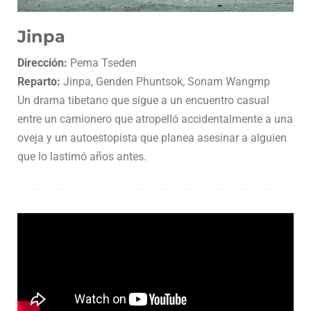
Jinpa
Dirección:
Pema Tseden
Reparto:
Jinpa, Genden Phuntsok, Sonam Wangmp
Un drama tibetano
que sigue a un encuentro casual
entre un camionero que atropelló accidentalmente a una
oveja y un autoestopista que planea asesinar a alguien
que lo lastimó años antes.