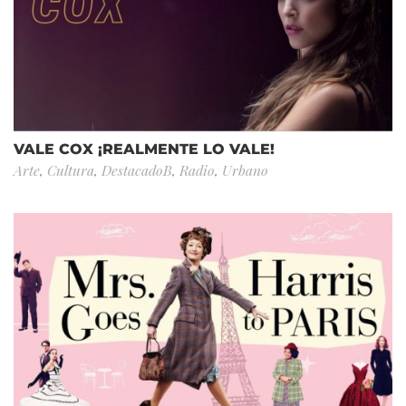
VALE COX ¡REALMENTE LO VALE!
Arte
,
Cultura
,
DestacadoB
,
Radio
,
Urbano