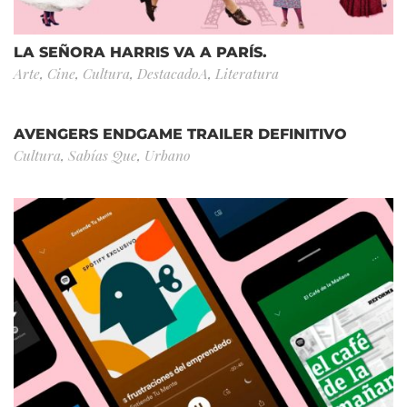
LA SEÑORA HARRIS VA A PARÍS.
Arte
,
Cine
,
Cultura
,
DestacadoA
,
Literatura
AVENGERS ENDGAME TRAILER DEFINITIVO
Cultura
,
Sabías Que
,
Urbano