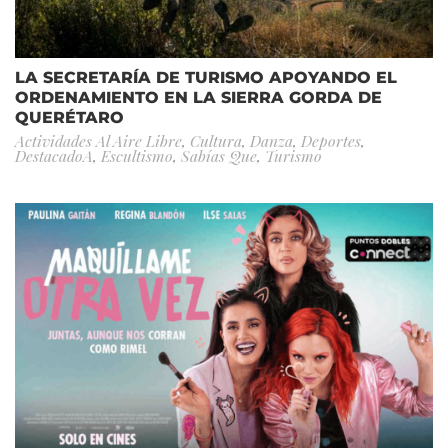
LA SECRETARÍA DE TURISMO APOYANDO EL
ORDENAMIENTO EN LA SIERRA GORDA DE
QUERÉTARO
Actividades Al Aire Libre
,
Cultura
,
Danza
,
Deportes
,
DestacadoA
,
Escultismo
,
Sabías Que
,
Turismo