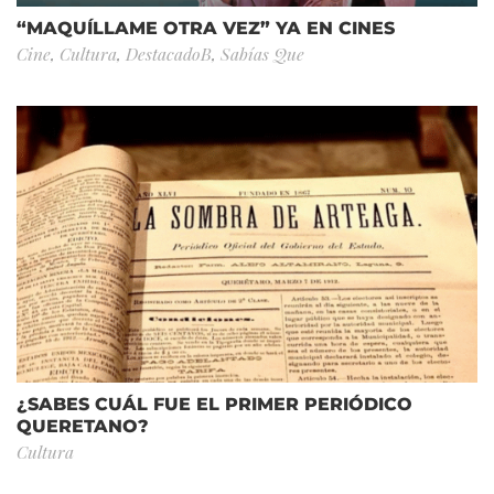
“MAQUÍLLAME OTRA VEZ” YA EN CINES
Cine
,
Cultura
,
DestacadoB
,
Sabías Que
¿SABES CUÁL FUE EL PRIMER PERIÓDICO
QUERETANO?
Cultura