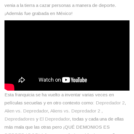
venia a la tierra a cazar personas a manera de deporte.
¡Además fue grabada en México!
Esta franquicia se ha vuelto a inventar varias veces en
películas secuelas y en otro contexto como:
Depredador 2
,
Alien vs. Depredador
,
Aliens vs. Depredador 2
,
Depredadores
y
El Depredador
, todas y cada una de ellas
más mala que las otras pero ¡QUÉ DEMONIOS ES