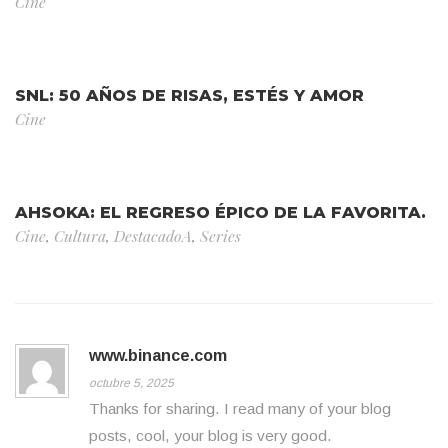
Cine
SNL: 50 AÑOS DE RISAS, ESTÉS Y AMOR
Cine
AHSOKA: EL REGRESO ÉPICO DE LA FAVORITA.
Cine
,
Cultura
,
DestacadoA
,
Series
www.binance.com
octubre 5, 2025
Thanks for sharing. I read many of your blog
posts, cool, your blog is very good.