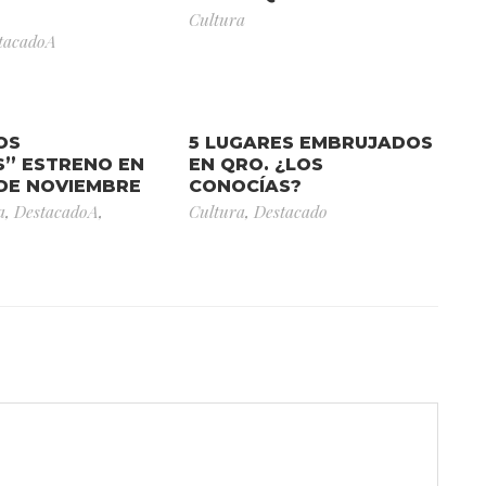
Cultura
tacadoA
OS
5 LUGARES EMBRUJADOS
” ESTRENO EN
EN QRO. ¿LOS
 DE NOVIEMBRE
CONOCÍAS?
a
,
DestacadoA
,
Cultura
,
Destacado