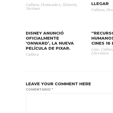
LLEGAR
Cultura
,
DestacadoA
,
Historia
,
Turismo
Cultura
,
Des
DISNEY ANUNCIÓ
“RECURS
OFICIALMENTE
HUMANOS
‘ONWARD’, LA NUEVA
CINES 16
PELÍCULA DE PIXAR.
Cine
,
Cultur
Literatura
Cultura
LEAVE YOUR COMMENT HERE
COMENTARIO
*