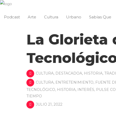
Podcast
Arte
Cultura
Urbano
Sabías Que
La Glorieta
Tecnológico
CULTURA
,
DESTACADOA
,
HISTORIA
,
TRAD
CULTURA
,
ENTRETENIMIENTO
,
FUENTE D
TECNOLÓGICO
,
HISTORIA
,
INTERÉS
,
PULSE CO
TIEMPO
JULIO 21, 2022