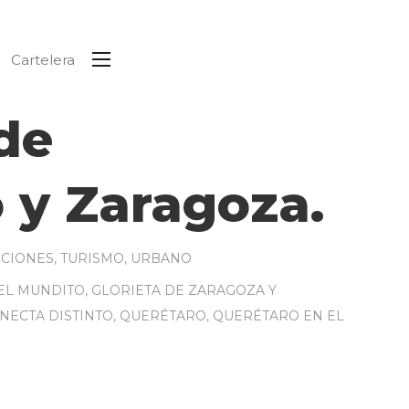
Cartelera
 de
 y Zaragoza.
ICIONES
,
TURISMO
,
URBANO
EL MUNDITO
,
GLORIETA DE ZARAGOZA Y
NECTA DISTINTO
,
QUERÉTARO
,
QUERÉTARO EN EL