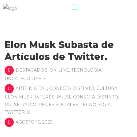
Elon Musk Subasta de
Artículos de Twitter.
DESTACADOB
,
ON LINE
,
TECNOLOGÍA
,
UNCATEGORIZED
ARTE DIGITAL
,
CONECTA DISTINTO
,
CULTURA
,
ELON MUSK
,
INTERÉS
,
PULSE CONECTA DISTINTO
,
PULSE RADIO
,
REDES SOCIALES
,
TECNOLOGÍA
,
TWITTER
,
X
AGOSTO 16, 2023