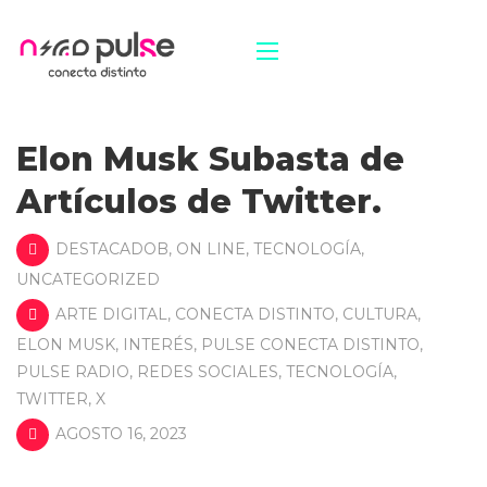
Elon Musk Subasta de
Artículos de Twitter.
DESTACADOB
,
ON LINE
,
TECNOLOGÍA
,
UNCATEGORIZED
ARTE DIGITAL
,
CONECTA DISTINTO
,
CULTURA
,
ELON MUSK
,
INTERÉS
,
PULSE CONECTA DISTINTO
,
PULSE RADIO
,
REDES SOCIALES
,
TECNOLOGÍA
,
TWITTER
,
X
AGOSTO 16, 2023