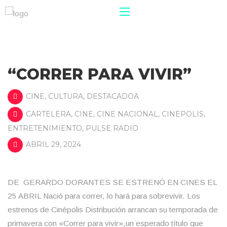
“CORRER PARA VIVIR”
CINE
,
CULTURA
,
DESTACADOA
CARTELERA
,
CINE
,
CINE NACIONAL
,
CINEPOLIS
,
ENTRETENIMIENTO
,
PULSE RADIO
ABRIL 29, 2024
DE GERARDO DORANTES SE ESTRENÓ EN CINES EL
25 ABRIL Nació para correr, lo hará para sobrevivir. Los
estrenos de Cinépolis Distribución arrancan su temporada de
primavera con «Correr para vivir»,un esperado título que