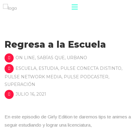
Regresa a la Escuela
ON LINE
,
SABÍAS QUE
,
URBANO
ESCUELA
,
ESTUDIA
,
PULSE CONECTA DISTINTO
,
PULSE NETWORK MEDIA
,
PULSE PODCASTER
,
SUPERACIÓN
JULIO 16, 2021
En este episodio de Girly Edition te daremos tips te animes a
seguir estudiando y lograr una licenciatura,