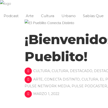
Podcast
Arte
Cultura
Urbano
Sabías Que
¡Bienvenido
Pueblito!
CULTURA
,
CULTURA
,
DESTACADO
,
DESTA
ARTE
,
CONECTA DISTINTO
,
CULTURA
,
EL 
PULSE NETWORK MEDIA
,
PULSE PODCASTER
MARZO 1, 2022