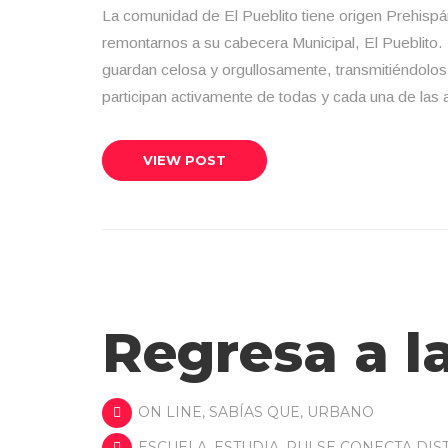
La comunidad de El Pueblito tiene origen Prehispá
remontarnos a su cabecera Municipal, El Pueblito. L
guardan celosa y orgullosamente, transmitiéndol
participan activamente de todas y cada una de las a
VIEW POST
Regresa a l
ON LINE
,
SABÍAS QUE
,
URBANO
ESCUELA
,
ESTUDIA
,
PULSE CONECTA DIS