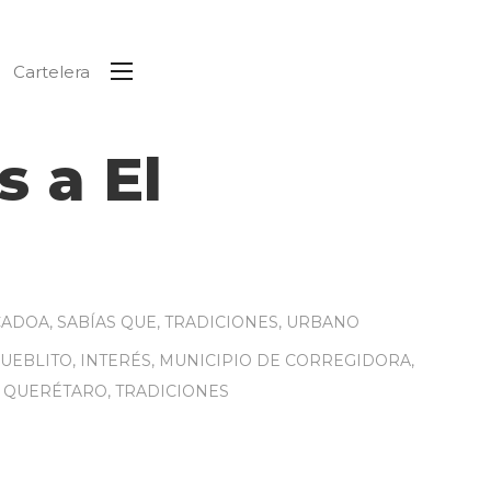
Cartelera
s a El
CADOA
,
SABÍAS QUE
,
TRADICIONES
,
URBANO
PUEBLITO
,
INTERÉS
,
MUNICIPIO DE CORREGIDORA
,
,
QUERÉTARO
,
TRADICIONES