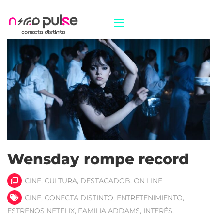
Wensday rompe record
CINE
,
CULTURA
,
DESTACADOB
,
ON LINE
CINE
,
CONECTA DISTINTO
,
ENTRETENIMIENTO
,
ESTRENOS NETFLIX
,
FAMILIA ADDAMS
,
INTERÉS
,