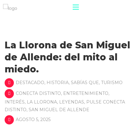
La Llorona de San Miguel
de Allende: del mito al
miedo.
DESTACADO
,
HISTORIA
,
SABÍAS QUE
,
TURISMO
CONECTA DISTINTO
,
ENTRETENIMIENTO
,
INTERÉS
,
LA LLORONA
,
LEYENDAS
,
PULSE CONECTA
DISTINTO
,
SAN MIGUEL DE ALLENDE
AGOSTO 5, 2025