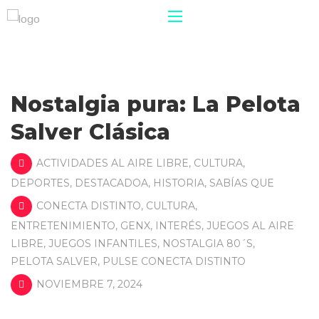
Nostalgia pura: La Pelota
Salver Clásica
ACTIVIDADES AL AIRE LIBRE
,
CULTURA
,
DEPORTES
,
DESTACADOA
,
HISTORIA
,
SABÍAS QUE
CONECTA DISTINTO
,
CULTURA
,
ENTRETENIMIENTO
,
GENX
,
INTERÉS
,
JUEGOS AL AIRE
LIBRE
,
JUEGOS INFANTILES
,
NOSTALGIA 80´S
,
PELOTA SALVER
,
PULSE CONECTA DISTINTO
NOVIEMBRE 7, 2024