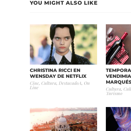
YOU MIGHT ALSO LIKE
CHRISTINA RICCI EN
TEMPORA
WENSDAY DE NETFLIX
VENDIMIA
MARQUÉ
Cine
,
Cultura
,
DestacadoA
,
On
Line
Cultura
,
Cul
Turismo