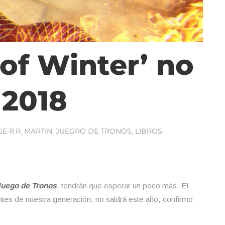
of Winter’ no
 2018
E R.R. MARTIN
,
JUEGRO DE TRONOS
,
LIBROS
Juego de Tronos
, tendrán que esperar un poco más. El
antes de nuestra generación, no saldrá este año, confirmo