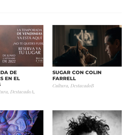
DA DE
SUGAR CON COLIN
S EN EL
FARRELL
S
Cultura
,
DestacadoB
tura
,
DestacadoA
,