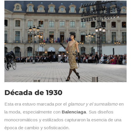
Década de 1930
Esta era estuvo marcada por el
glamour y el surrealismo
en
la moda, especialmente con
Balenciaga
. Sus diseños
monocromáticos y estilizados capturaron la esencia de una
época de cambio y sofisticación.