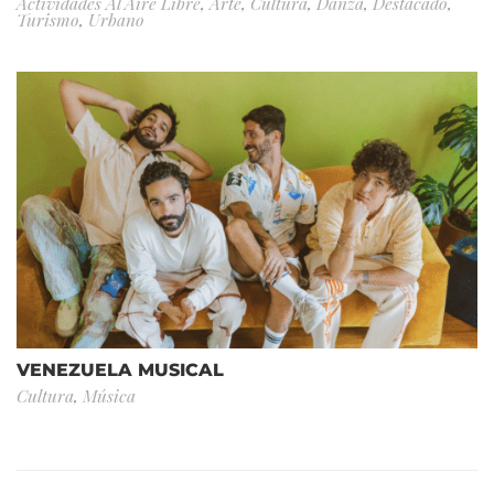
Actividades Al Aire Libre
,
Arte
,
Cultura
,
Danza
,
Destacado
,
Turismo
,
Urbano
VENEZUELA MUSICAL
Cultura
,
Música