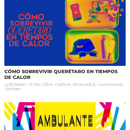
CÓMO SOBREVIVIR QUERÉTARO EN TIEMPOS
DE CALOR
Actividades Al Aire Libre
,
Cultura
,
DestacadoB
,
Gastronomía
,
Turismo