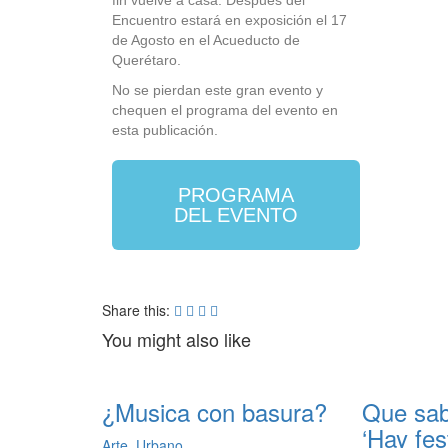
fin vuelve a casa. Después del
Encuentro estará en exposición el 17
de Agosto en el Acueducto de
Querétaro.
No se pierdan este gran evento y
chequen el programa del evento en
esta publicación.
PROGRAMA
DEL EVENTO
Share this:
You might also like
¿Musica con basura?
Que sab
‘Hay fest
Arte
,
Urbano