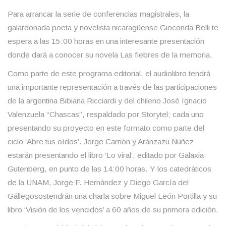
Para arrancar la serie de
conferencias magistrales
, la
galardonada poeta y novelista nicaragüense
Gioconda Belli
te
espera a las 15:00 horas en una interesante presentación
donde dará a conocer su novela
Las fiebres de la memoria
.
Como parte de este programa editorial, el audiolibro tendrá
una importante representación a través de las participaciones
de la argentina
Bibiana Ricciardi
y del chileno
José Ignacio
Valenzuela “Chascas”
, respaldado por Storytel; cada uno
presentando su proyecto en este formato como parte del
ciclo ‘Abre tus oídos’.
Jorge Carrión
y
Aránzazu Núñez
estarán presentando el libro ‘Lo viral’, editado por Galaxia
Gutenberg, en punto de las 14:00 horas. Y los catedráticos
de la UNAM,
Jorge F. Hernández
y
Diego García del
Gállego
sostendrán una charla sobre Miguel León Portilla y su
libro ‘Visión de los vencidos’ a 60 años de su primera edición.