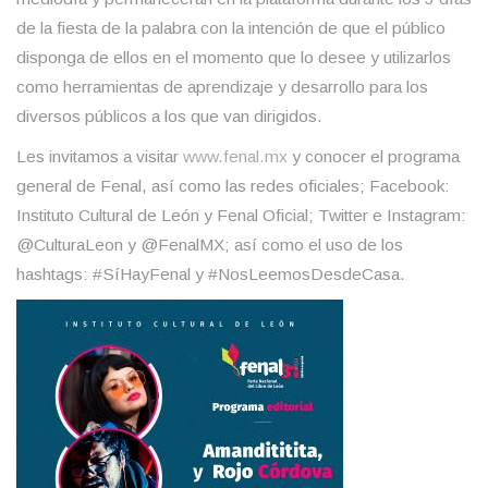
de la fiesta de la palabra con la intención de que el público
disponga de ellos en el momento que lo desee y utilizarlos
como herramientas de aprendizaje y desarrollo para los
diversos públicos a los que van dirigidos.
Les invitamos a visitar
www.fenal.mx
y conocer el programa
general de Fenal, así como las
redes
oficiales; Facebook:
Instituto Cultural de León
y
Fenal Oficial
; Twitter e Instagram:
@CulturaLeon
y
@FenalMX
; así como el uso de los
hashtags:
#SíHayFenal
y
#NosLeemosDesdeCasa
.