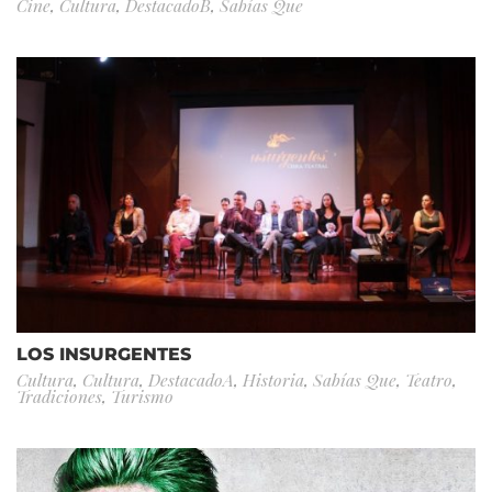
Cine
,
Cultura
,
DestacadoB
,
Sabías Que
LOS INSURGENTES
Cultura
,
Cultura
,
DestacadoA
,
Historia
,
Sabías Que
,
Teatro
,
Tradiciones
,
Turismo