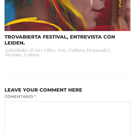
TROVABIERTA FESTIVAL, ENTREVISTA CON
LEIDEN.
Actividades Al Aire Libre
,
Arte
,
Cultura
,
DestacadoA
,
Turismo
,
Urbano
LEAVE YOUR COMMENT HERE
COMENTARIO
*