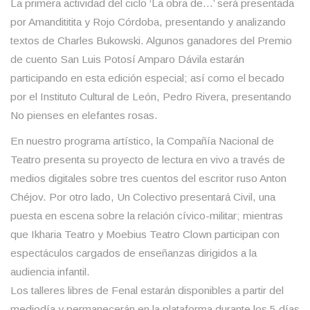
La primera actividad del ciclo ‘La obra de…’ será presentada
por
Amandititita
y
Rojo Córdoba
, presentando y analizando
textos de Charles Bukowski. Algunos ganadores del Premio
de cuento San Luis Potosí Amparo Dávila estarán
participando en esta edición especial; así como el becado
por el Instituto Cultural de León,
Pedro Rivera
, presentando
No pienses en elefantes rosas
.
En nuestro programa artístico, la
Compañía Nacional de
Teatro
presenta su proyecto de lectura en vivo a través de
medios digitales sobre tres cuentos del escritor ruso Anton
Chéjov. Por otro lado,
Un Colectivo
presentará
Civil
, una
puesta en escena sobre la relación cívico-militar; mientras
que
Ikharia Teatro
y
Moebius Teatro Clown
participan con
espectáculos cargados de enseñanzas dirigidos a la
audiencia infantil.
Los
talleres
libres de Fenal estarán disponibles a partir del
mediodía y permanecerán en la plataforma durante los 5 días