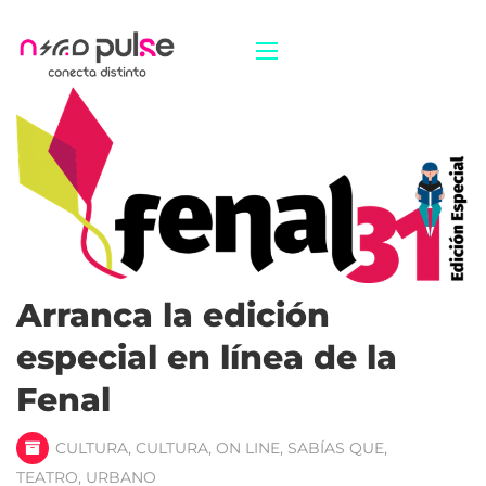
Arranca la edición
especial en línea de la
Fenal
CULTURA
,
CULTURA
,
ON LINE
,
SABÍAS QUE
,
TEATRO
,
URBANO