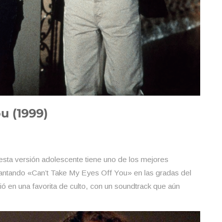
u (1999)
sta versión adolescente tiene uno de los mejores
ntando «Can’t Take My Eyes Off You» en las gradas del
ió en una favorita de culto, con un soundtrack que aún