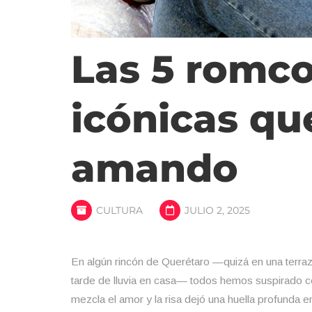
Las 5 romc
icónicas q
amando
CULTURA
JULIO 2, 2025
En algún rincón de Querétaro —quizá en una terraza 
tarde de lluvia en casa— todos hemos suspirado 
mezcla el amor y la risa dejó una huella profunda e