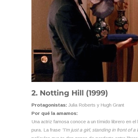
2. Notting Hill (1999)
Protagonistas:
Julia Roberts y Hugh Grant
Por qué la amamos:
Una actriz famosa conoce a un tímido librero en el 
pura. La frase
“I’m just a girl, standing in front of 