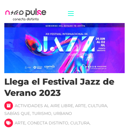
Llega el Festival Jazz de
Verano 2023
ACTIVIDADES AL AIRE LIBRE
,
ARTE
,
CULTURA
,
SABÍAS QUE
,
TURISMO
,
URBANO
ARTE
,
CONECTA DISTINTO
,
CULTURA
,