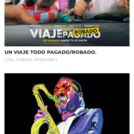
UN VIAJE TODO PAGADO/ROBADO.
Cine
,
Cultura
,
DestacadoA