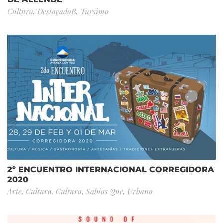
Cultura
,
DestacadoB
,
Tursimo
2º ENCUENTRO INTERNACIONAL CORREGIDORA
2020
Arte
,
Cultura
,
Cultura
,
Sabías Que
,
Urbano