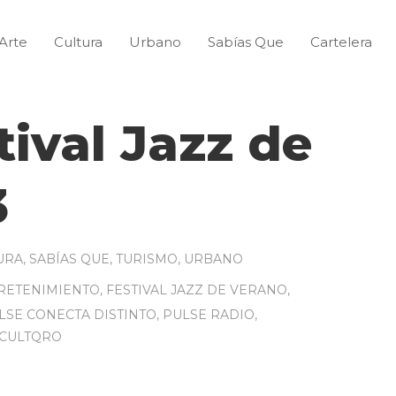
Arte
Cultura
Urbano
Sabías Que
Cartelera
tival Jazz de
3
URA
,
SABÍAS QUE
,
TURISMO
,
URBANO
RETENIMIENTO
,
FESTIVAL JAZZ DE VERANO
,
LSE CONECTA DISTINTO
,
PULSE RADIO
,
CULTQRO