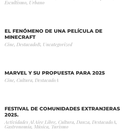
Escultismo
,
Urbano
EL FENÓMENO DE UNA PELÍCULA DE
MINECRAFT
Cine
,
DestacadoB
,
Uncategorized
MARVEL Y SU PROPUESTA PARA 2025
Cine
,
Cultura
,
DestacadoA
FESTIVAL DE COMUNIDADES EXTRANJERAS
2025.
Actividades Al Aire Libre
,
Cultura
,
Danza
,
DestacadoA
,
Gastronomía
,
Música
,
Turismo