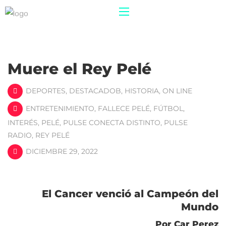
Muere el Rey Pelé
DEPORTES
,
DESTACADOB
,
HISTORIA
,
ON LINE
ENTRETENIMIENTO
,
FALLECE PELÉ
,
FÚTBOL
,
INTERÉS
,
PELÉ
,
PULSE CONECTA DISTINTO
,
PULSE
RADIO
,
REY PELÉ
DICIEMBRE 29, 2022
El Cancer venció al Campeón del
Mundo
Por Car Perez