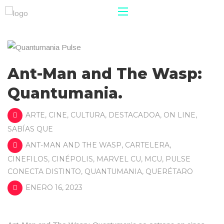
Ant-Man and The Wasp:
Quantumania.
ARTE
,
CINE
,
CULTURA
,
DESTACADOA
,
ON LINE
,
SABÍAS QUE
ANT-MAN AND THE WASP
,
CARTELERA
,
CINEFILOS
,
CINÉPOLIS
,
MARVEL CU
,
MCU
,
PULSE
CONECTA DISTINTO
,
QUANTUMANIA
,
QUERÉTARO
ENERO 16, 2023