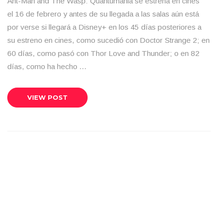
Ant-Man and The Wasp: Quantumania se estrena en cines
el 16 de febrero y antes de su llegada a las salas aún está
por verse si llegará a Disney+ en los 45 días posteriores a
su estreno en cines, como sucedió con Doctor Strange 2; en
60 días, como pasó con Thor Love and Thunder; o en 82
días, como ha hecho …
VIEW POST