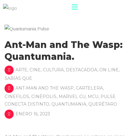
Ant-Man and The Wasp:
Quantumania.
ARTE
,
CINE
,
CULTURA
,
DESTACADOA
,
ON LINE
,
SABÍAS QUE
ANT-MAN AND THE WASP
,
CARTELERA
,
CINEFILOS
,
CINÉPOLIS
,
MARVEL CU
,
MCU
,
PULSE
CONECTA DISTINTO
,
QUANTUMANIA
,
QUERÉTARO
ENERO 16, 2023