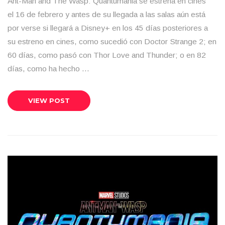
Ant-Man and The Wasp: Quantumania se estrena en cines
el 16 de febrero y antes de su llegada a las salas aún está
por verse si llegará a Disney+ en los 45 días posteriores a
su estreno en cines, como sucedió con Doctor Strange 2; en
60 días, como pasó con Thor Love and Thunder; o en 82
días, como ha hecho …
VIEW POST