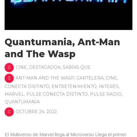
Quantumania, Ant-Man
and The Wasp
CINE
,
DESTACADOA
,
SABÍAS QUE
ANT-MAN AND THE WASP
,
CARTELERA
,
CINE
,
CONECTA DISTINTO
,
ENTRETENIMIENTO
,
INTERÉS
,
MARVEL
,
PULSE CONECTA DISTINTO
,
PULSE RADIO
,
QUANTUMANIA
OCTUBRE 24, 2022
El Multiverso de Marvel llega al Microverso Llega el primer