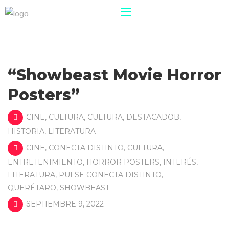
“Showbeast Movie Horror
Posters”
CINE
,
CULTURA
,
CULTURA
,
DESTACADOB
,
HISTORIA
,
LITERATURA
CINE
,
CONECTA DISTINTO
,
CULTURA
,
ENTRETENIMIENTO
,
HORROR POSTERS
,
INTERÉS
,
LITERATURA
,
PULSE CONECTA DISTINTO
,
QUERÉTARO
,
SHOWBEAST
SEPTIEMBRE 9, 2022