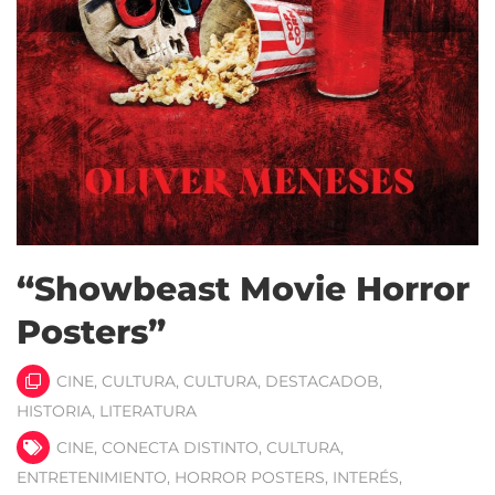
“Showbeast Movie Horror
Posters”
CINE
,
CULTURA
,
CULTURA
,
DESTACADOB
,
HISTORIA
,
LITERATURA
CINE
,
CONECTA DISTINTO
,
CULTURA
,
ENTRETENIMIENTO
,
HORROR POSTERS
,
INTERÉS
,