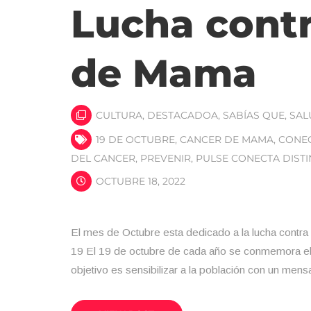
Lucha contr
de Mama
CULTURA
,
DESTACADOA
,
SABÍAS QUE
,
SAL
19 DE OCTUBRE
,
CANCER DE MAMA
,
CONEC
DEL CANCER
,
PREVENIR
,
PULSE CONECTA DIST
OCTUBRE 18, 2022
El mes de Octubre esta dedicado a la lucha contr
19 El 19 de octubre de cada año se conmemora el 
objetivo es sensibilizar a la población con un mens