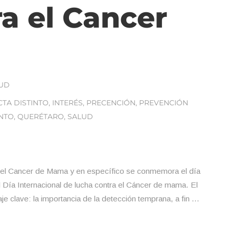
a el Cancer
UD
TA DISTINTO
,
INTERÉS
,
PRECENCIÓN
,
PREVENCIÓN
INTO
,
QUERÉTARO
,
SALUD
a el Cancer de Mama y en específico se conmemora el día
Día Internacional de lucha contra el Cáncer de mama. El
aje clave: la importancia de la detección temprana, a fin …