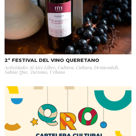
2º FESTIVAL DEL VINO QUERETANO
Actividades Al Aire Libre
,
Cultura
,
Cultura
,
DestacadoB
,
Sabías Que
,
Turismo
,
Urbano