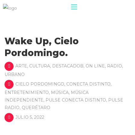
Wake Up, Cielo
Pordomingo.
ARTE
,
CULTURA
,
DESTACADOB
,
ON LINE
,
RADIO
,
URBANO
CIELO PORDOMINGO
,
CONECTA DISTINTO
,
ENTRETENIMIENTO
,
MÚSICA
,
MÚSICA
INDEPENDIENTE
,
PULSE CONECTA DISTINTO
,
PULSE
RADIO
,
QUERÉTARO
JULIO 5, 2022