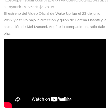
https://open.spotify.com/track/7x7VMcB84QDoq4g1U43Sb3?
si=oynNdStATv6r7fGj2-zp1w
El estreno del Video Oficial de Wake Up fue el 23 de junio
2022 y estuvo bajo la dirección y guión de Lorena Lissotti y la
animación de Mel Izanami. Aquí te lo compartimos, sólo dale
play.