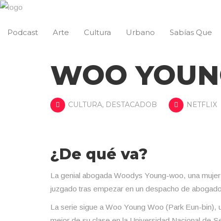
Podcast
Arte
Cultura
Urbano
Sabías Que
WOO YOUN
CULTURA
,
DESTACADOB
NETFLIX
¿De qué va?
La genial abogada Woodys Young-woo, una mujer en 
juzgado tras empezar en un despacho de abogado
La serie sigue a Woo Young Woo (Park Eun-bin), 
mejor de su clase en la Universidad Nacional de S