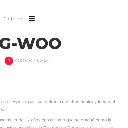
Cartelera
G-WOO
AGOSTO 19, 2022
el espectro autista, enfrenta desafíos dentro y fuera del
s.
una mujer de 27 años con autismo que se graduó como la
eúl. Woo estudió en la Facultad de Derecho y, gracias a su