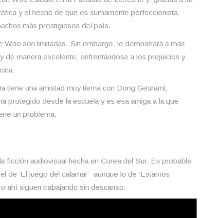
gráfica y el hecho de que es sumamente perfeccionista,
pachos más prestigiosos del país.
e Woo son limitadas. Sin embargo, le demostrará a más
 de manera excelente, enfrentándose a los prejuicios y
cina.
ta tiene una amistad muy tierna con Dong Geurami,
a protegido desde la escuela y es esa amiga a la que
iene un problema.
la ficción audiovisual hecha en Corea del Sur. Es probable
el de ‘El juego del calamar’ -aunque lo de ‘Estamos
o ahí siguen trabajando sin descanso.