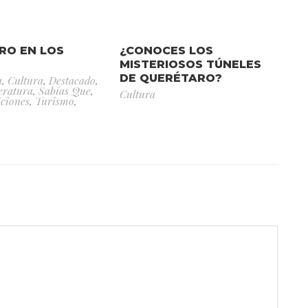
RO EN LOS
¿CONOCES LOS
MISTERIOSOS TÚNELES
DE QUERÉTARO?
a
,
Cultura
,
Destacado
,
eratura
,
Sabías Que
,
Cultura
iciones
,
Turismo
,