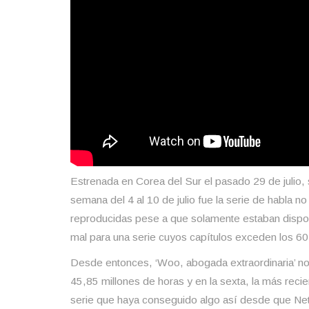
Estrenada en Corea del Sur el pasado 29 de julio, 
semana del 4 al 10 de julio fue la serie de habla n
reproducidas pese a que solamente estaban dispon
mal para una serie cuyos capítulos exceden los 60
Desde entonces, ‘Woo, abogada extraordinaria’ n
45,85 millones de horas y en la sexta, la más recie
serie que haya conseguido algo así desde que Netf