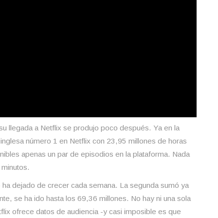
su llegada a Netflix se produjo poco después. Ya en la
o inglesa número 1 en Netflix con 23,95 millones de horas
ibles apenas un par de episodios en la plataforma. Nada
 minutos.
o ha dejado de crecer cada semana. La segunda sumó ya
nte, se ha ido hasta los 69,36 millones. No hay ni una sola
lix ofrece datos de audiencia -y casi imposible es que