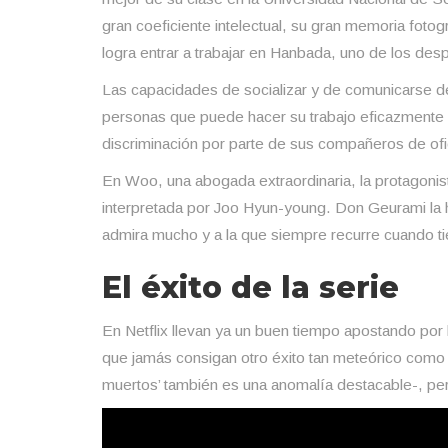
gran coeficiente intelectual, su gran memoria foto
logra entrar a trabajar en Hanbada, uno de los des
Las capacidades de socializar y de comunicarse d
personas que puede hacer su trabajo eficazmente y
discriminación por parte de sus compañeros de ofi
En Woo, una abogada extraordinaria, la protagonis
interpretada por Joo Hyun-young. Don Geurami la h
admira mucho y a la que siempre recurre cuando t
El éxito de la serie
En Netflix llevan ya un buen tiempo apostando por 
que jamás consigan otro éxito tan meteórico como 
muertos’ también es una anomalía destacable-, per