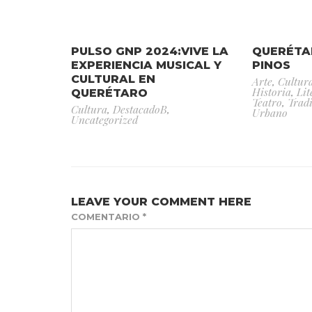
PULSO GNP 2024:VIVE LA
QUERÉTA
EXPERIENCIA MUSICAL Y
PINOS
CULTURAL EN
Arte
,
Cultur
Historia
,
Lit
QUERÉTARO
Teatro
,
Trad
Cultura
,
DestacadoB
,
Urbano
Uncategorized
LEAVE YOUR COMMENT HERE
COMENTARIO
*