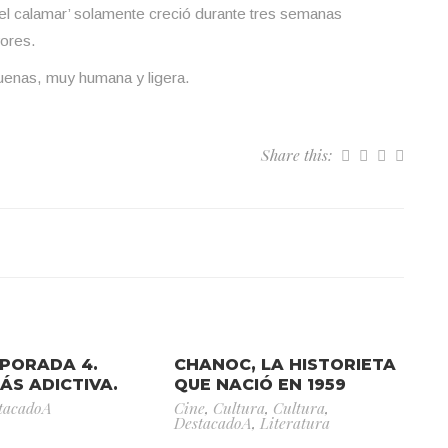
del calamar’ solamente creció durante tres semanas
ores.
uenas, muy humana y ligera.
Share this:
MPORADA 4.
CHANOC, LA HISTORIETA
S ADICTIVA.
QUE NACIÓ EN 1959
tacadoA
Cine
,
Cultura
,
Cultura
,
DestacadoA
,
Literatura