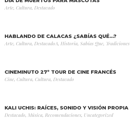
DÍA DE MUERTOS PARA MASCOTAS
Arte
,
Cultura
,
Destacado
HABLANDO DE CALACAS ¿SABÍAS QUÉ…?
Arte
,
Cultura
,
DestacadoA
,
Historia
,
Sabías Que
,
Tradiciones
CINEMINUTO 27º TOUR DE CINE FRANCÉS
Cine
,
Cultura
,
Cultura
,
Destacado
KALI UCHIS: RAÍCES, SONIDO Y VISIÓN PROPIA
Destacado
,
Música
,
Recomendaciones
,
Uncategorized