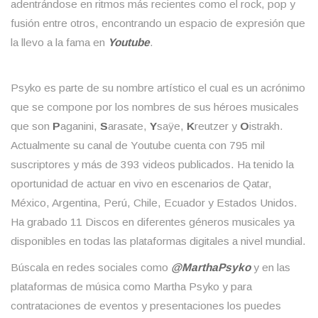
adentrándose en ritmos más recientes como el rock, pop y
fusión entre otros, encontrando un espacio de expresión que
la llevo a la fama en
Youtube
.
Psyko es parte de su nombre artístico el cual es un acrónimo
que se compone por los nombres de sus héroes musicales
que son
P
aganini,
S
arasate,
Y
saÿe,
K
reutzer y
O
istrakh.
Actualmente su canal de Youtube cuenta con 795 mil
suscriptores y más de 393 videos publicados. Ha tenido la
oportunidad de actuar en vivo en escenarios de Qatar,
México, Argentina, Perú, Chile, Ecuador y Estados Unidos.
Ha grabado 11 Discos en diferentes géneros musicales ya
disponibles en todas las plataformas digitales a nivel mundial.
Búscala en redes sociales como
@MarthaPsyko
y en las
plataformas de música como Martha Psyko y para
contrataciones de eventos y presentaciones los puedes