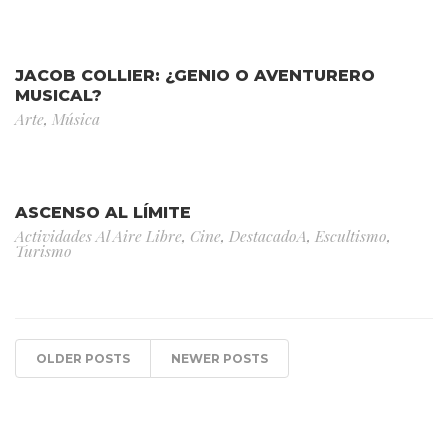
JACOB COLLIER: ¿GENIO O AVENTURERO
MUSICAL?
Arte
,
Música
ASCENSO AL LÍMITE
Actividades Al Aire Libre
,
Cine
,
DestacadoA
,
Escultismo
,
Turismo
OLDER POSTS
NEWER POSTS