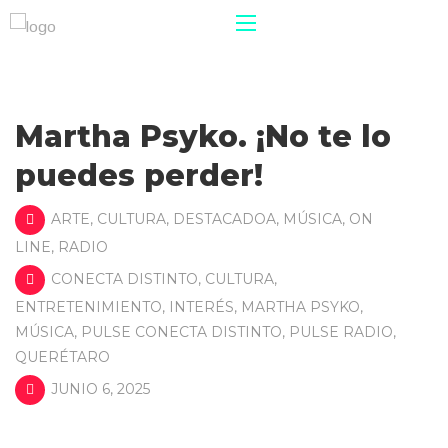
Martha Psyko. ¡No te lo
puedes perder!
ARTE
,
CULTURA
,
DESTACADOA
,
MÚSICA
,
ON
LINE
,
RADIO
CONECTA DISTINTO
,
CULTURA
,
ENTRETENIMIENTO
,
INTERÉS
,
MARTHA PSYKO
,
MÚSICA
,
PULSE CONECTA DISTINTO
,
PULSE RADIO
,
QUERÉTARO
JUNIO 6, 2025