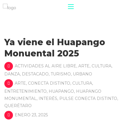
Ya viene el Huapango
Monuental 2025
ACTIVIDADES AL AIRE LIBRE
,
ARTE
,
CULTURA
,
DANZA
,
DESTACADO
,
TURISMO
,
URBANO
ARTE
,
CONECTA DISTINTO
,
CULTURA
,
ENTRETENIMIENTO
,
HUAPANGO
,
HUAPANGO
MONUMENTAL
,
INTERÉS
,
PULSE CONECTA DISTINTO
,
QUERÉTARO
ENERO 23, 2025