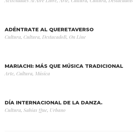
Actividades Al Aire Libre
,
Arte
,
Cultura
,
Cultura
,
DestacadoB
ADÉNTRATE AL QUERETAVERSO
Cultura
,
Cultura
,
DestacadoB
,
On Line
MARIACHI: MÁS QUE MÚSICA TRADICIONAL
Arte
,
Cultura
,
Música
DÍA INTERNACIONAL DE LA DANZA.
Cultura
,
Sabías Que
,
Urbano