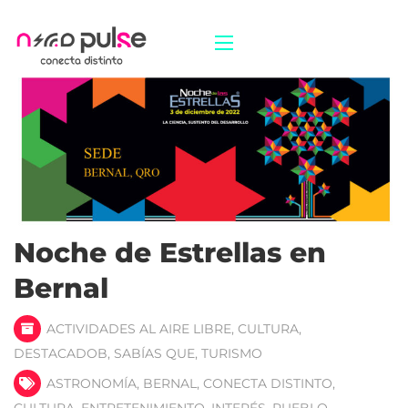
Noche de Estrellas en
Bernal
ACTIVIDADES AL AIRE LIBRE
,
CULTURA
,
DESTACADOB
,
SABÍAS QUE
,
TURISMO
ASTRONOMÍA
,
BERNAL
,
CONECTA DISTINTO
,
CULTURA
,
ENTRETENIMIENTO
,
INTERÉS
,
PUEBLO