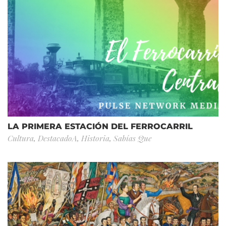
LA PRIMERA ESTACIÓN DEL FERROCARRIL
Cultura
,
DestacadoA
,
Historia
,
Sabías Que