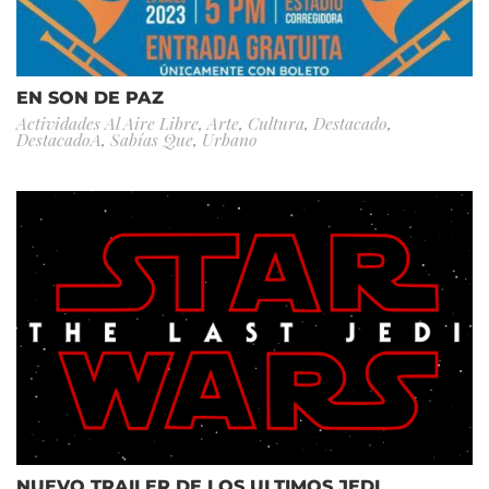
EN SON DE PAZ
Actividades Al Aire Libre
,
Arte
,
Cultura
,
Destacado
,
DestacadoA
,
Sabías Que
,
Urbano
NUEVO TRAILER DE LOS ULTIMOS JEDI