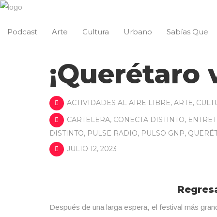
Podcast
Arte
Cultura
Urbano
Sabías Que
¡Querétaro v
ACTIVIDADES AL AIRE LIBRE
,
ARTE
,
CULT
CARTELERA
,
CONECTA DISTINTO
,
ENTRET
DISTINTO
,
PULSE RADIO
,
PULSO GNP
,
QUERÉ
JULIO 12, 2023
Regresa
Después de una larga espera, el festival más gran