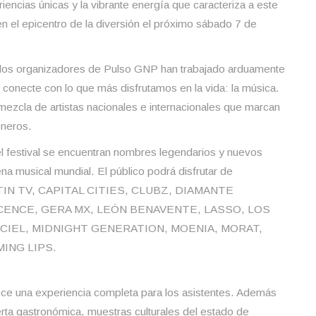
iencias únicas y la vibrante energía que caracteriza a este
n el epicentro de la diversión el próximo sábado 7 de
, los organizadores de Pulso GNP han trabajado arduamente
 conecte con lo que más disfrutamos en la vida: la música.
mezcla de artistas nacionales e internacionales que marcan
éneros.
el festival se encuentran nombres legendarios y nuevos
a musical mundial. El público podrá disfrutar de
STIN TV, CAPITAL CITIES, CLUBZ, DIAMANTE
CENCE, GERA MX, LEÓN BENAVENTE, LASSO, LOS
IEL, MIDNIGHT GENERATION, MOENIA, MORAT,
ING LIPS.
frece una experiencia completa para los asistentes. Además
ferta gastronómica, muestras culturales del estado de