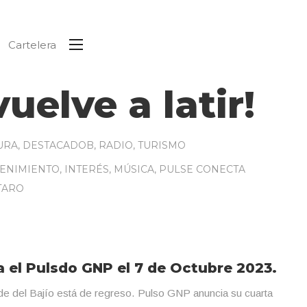
Cartelera
uelve a latir!
URA
,
DESTACADOB
,
RADIO
,
TURISMO
ENIMIENTO
,
INTERÉS
,
MÚSICA
,
PULSE CONECTA
TARO
 el Pulsdo GNP el 7 de Octubre 2023.
de del Bajío está de regreso. Pulso GNP anuncia su cuarta