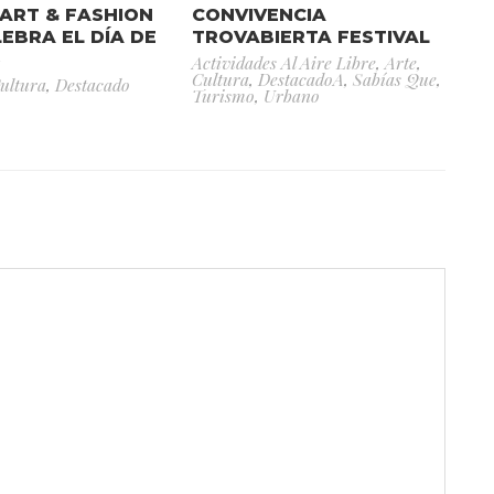
ART & FASHION
CONVIVENCIA
LEBRA EL DÍA DE
TROVABIERTA FESTIVAL
S
Actividades Al Aire Libre
,
Arte
,
Cultura
,
DestacadoA
,
Sabías Que
,
ultura
,
Destacado
Turismo
,
Urbano