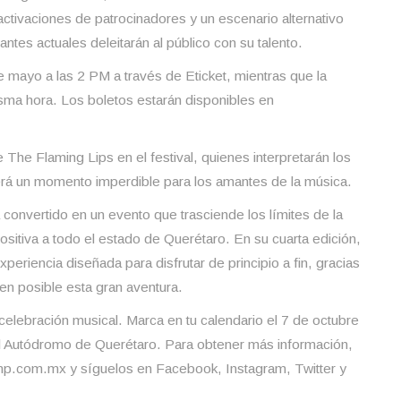
ctivaciones de patrocinadores y un escenario alternativo
s actuales deleitarán al público con su talento.
mayo a las 2 PM a través de Eticket, mientras que la
isma hora. Los boletos estarán disponibles en
 The Flaming Lips en el festival, quienes interpretarán los
será un momento imperdible para los amantes de la música.
 convertido en un evento que trasciende los límites de la
sitiva a todo el estado de Querétaro. En su cuarta edición,
 experiencia diseñada para disfrutar de principio a fin, gracias
en posible esta gran aventura.
celebración musical. Marca en tu calendario el 7 de octubre
el Autódromo de Querétaro. Para obtener más información,
lsognp.com.mx y síguelos en Facebook, Instagram, Twitter y