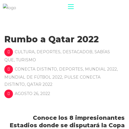
Rumbo a Qatar 2022
CULTURA
,
DEPORTES
,
DESTACADOB
,
SABÍAS
QUE
,
TURISMO
CONECTA DISTINTO
,
DEPORTES
,
MUNDIAL 2022
,
MUNDIAL DE FÚTBOL 2022
,
PULSE CONECTA
DISTINTO
,
QATAR 2022
AGOSTO 26, 2022
Conoce los 8 impresionantes
Estadios donde se disputará la Copa