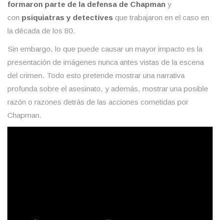
formaron parte de la defensa de Chapman
y
con
psiquiatras y detectives
que trabajaron en el caso en
la década de los 80.
Sin embargo, lo que puede causar un mayor impacto es la
presentación de imágenes nunca antes vistas de la escena
del crimen. Todo esto pretende mostrar una narrativa
profunda sobre el asesinato, y además, mostrar una posible
razón o razones detrás de las acciones cometidas por
Chapman.