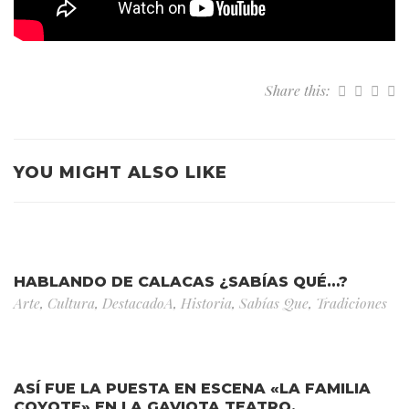
Share this:
YOU MIGHT ALSO LIKE
HABLANDO DE CALACAS ¿SABÍAS QUÉ…?
Arte
,
Cultura
,
DestacadoA
,
Historia
,
Sabías Que
,
Tradiciones
ASÍ FUE LA PUESTA EN ESCENA «LA FAMILIA
COYOTE» EN LA GAVIOTA TEATRO.