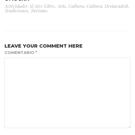
Actividades Al Aire Libre
,
Arte
,
Cultura
,
Cultura
,
DestacadoB
,
Tradiciones
,
Turismo
LEAVE YOUR COMMENT HERE
COMENTARIO
*