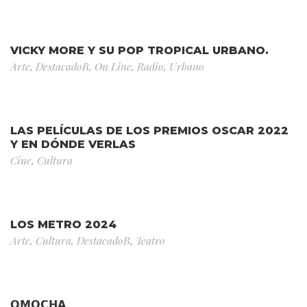
VICKY MORE Y SU POP TROPICAL URBANO.
Arte
,
DestacadoB
,
On Line
,
Radio
,
Urbano
LAS PELÍCULAS DE LOS PREMIOS OSCAR 2022
Y EN DÓNDE VERLAS
Cine
,
Cultura
LOS METRO 2024
Arte
,
Cultura
,
DestacadoB
,
Teatro
𝗢𝗠𝗢𝗖𝗛𝗔