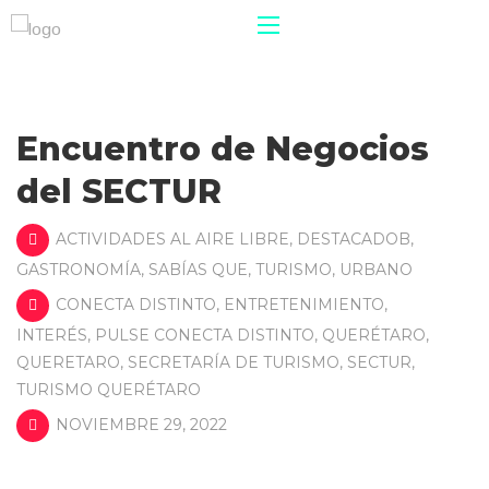
Encuentro de Negocios
del SECTUR
ACTIVIDADES AL AIRE LIBRE
,
DESTACADOB
,
GASTRONOMÍA
,
SABÍAS QUE
,
TURISMO
,
URBANO
CONECTA DISTINTO
,
ENTRETENIMIENTO
,
INTERÉS
,
PULSE CONECTA DISTINTO
,
QUERÉTARO
,
QUERETARO
,
SECRETARÍA DE TURISMO
,
SECTUR
,
TURISMO QUERÉTARO
NOVIEMBRE 29, 2022