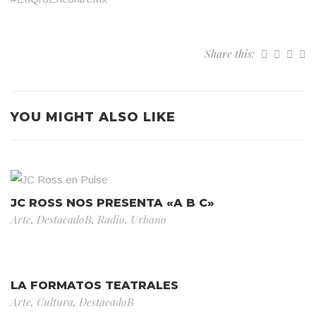
Share this:
YOU MIGHT ALSO LIKE
JC ROSS NOS PRESENTA «A B C»
Arte
,
DestacadoB
,
Radio
,
Urbano
LA FORMATOS TEATRALES
Arte
,
Cultura
,
DestacadoB