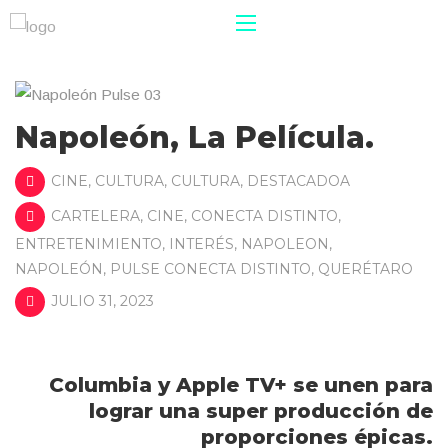
Napoleón, La Película.
CINE
,
CULTURA
,
CULTURA
,
DESTACADOA
CARTELERA
,
CINE
,
CONECTA DISTINTO
,
ENTRETENIMIENTO
,
INTERÉS
,
NAPOLEON
,
NAPOLEÓN
,
PULSE CONECTA DISTINTO
,
QUERÉTARO
JULIO 31, 2023
Columbia y Apple TV+ se unen para
lograr una super producción de
proporciones épicas.