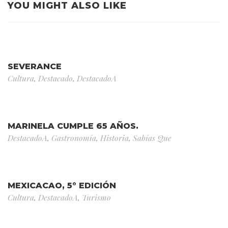
YOU MIGHT ALSO LIKE
SEVERANCE
Cultura
,
Destacado
,
DestacadoA
MARINELA CUMPLE 65 AÑOS.
DestacadoA
,
Gastronomía
,
Historia
,
Sabías Que
MEXICACAO, 5° EDICIÓN
Cultura
,
DestacadoA
,
Turismo