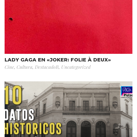
LADY GAGA EN «JOKER: FOLIE À DEUX»
Cine
,
Cultura
,
DestacadoB
,
Uncategorized