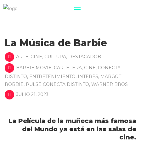
La Música de Barbie
ARTE
,
CINE
,
CULTURA
,
DESTACADOB
BARBIE MOVIE
,
CARTELERA
,
CINE
,
CONECTA
DISTINTO
,
ENTRETENIMIENTO
,
INTERÉS
,
MARGOT
ROBBIE
,
PULSE CONECTA DISTINTO
,
WARNER BROS
JULIO 21, 2023
La Película de la muñeca más famosa
del Mundo ya está en las salas de
cine.