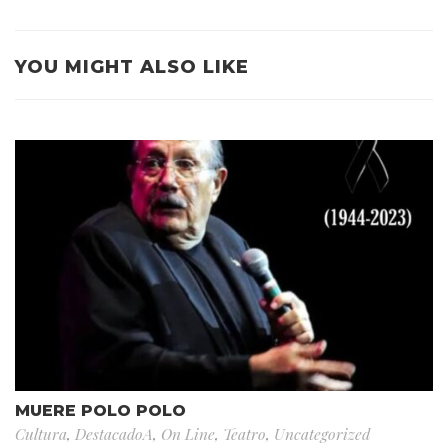
YOU MIGHT ALSO LIKE
MUERE POLO POLO
Cultura
,
DestacadoA
,
On Line
,
Teatro
,
Uncategorized