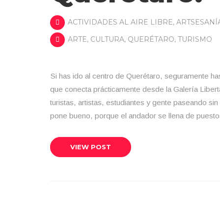
ACTIVIDADES AL AIRE LIBRE
,
ARTSESANÍ
ARTE
,
CULTURA
,
QUERÉTARO
,
TURISMO
Si has ido al centro de Querétaro, seguramente has
que conecta prácticamente desde la Galería Libert
turistas, artistas, estudiantes y gente paseando s
pone bueno, porque el andador se llena de puest
VIEW POST