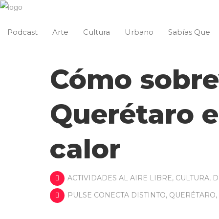
Podcast
Arte
Cultura
Urbano
Sabías Que
Cómo sobrev
Querétaro 
calor
ACTIVIDADES AL AIRE LIBRE
,
CULTURA
,
D
PULSE CONECTA DISTINTO
,
QUERÉTARO
,