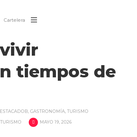
Cartelera
ivir
en tiempos de
ESTACADOB
,
GASTRONOMÍA
,
TURISMO
TURISMO
MAYO 19, 2026