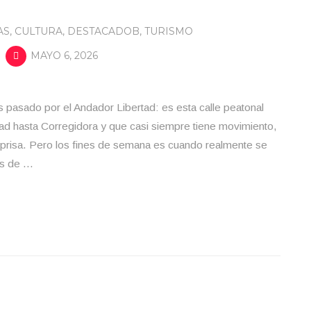
AS
,
CULTURA
,
DESTACADOB
,
TURISMO
MAYO 6, 2026
 pasado por el Andador Libertad: es esta calle peatonal
ad hasta Corregidora y que casi siempre tiene movimiento,
in prisa. Pero los fines de semana es cuando realmente se
os de …