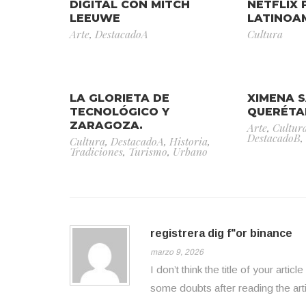
DIGITAL CON MITCH
NETFLIX 
LEEUWE
LATINOA
Arte
,
DestacadoA
Cultura
LA GLORIETA DE
XIMENA 
TECNOLÓGICO Y
QUERÉTA
ZARAGOZA.
Arte
,
Cultur
DestacadoB
,
Cultura
,
DestacadoA
,
Historia
,
Tradiciones
,
Turismo
,
Urbano
registrera dig f"or binance
marzo 9, 2026
I don’t think the title of your arti
some doubts after reading the arti