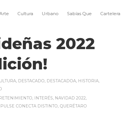
Arte
Cultura
Urbano
Sabías Que
Cartelera
ideñas 2022
dición!
ULTURA
,
DESTACADO
,
DESTACADOA
,
HISTORIA
,
O
RETENIMIENTO
,
INTERÉS
,
NAVIDAD 2022
,
,
PULSE CONECTA DISTINTO
,
QUERÉTARO