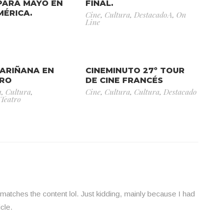
PARA MAYO EN
FINAL.
MÉRICA.
Cine
,
Cultura
,
DestacadoA
,
On
Line
SARIÑANA EN
CINEMINUTO 27º TOUR
RO
DE CINE FRANCÉS
a
,
Cultura
,
Cine
,
Cultura
,
Cultura
,
Destacado
Teatro
cle matches the content lol. Just kidding, mainly because I had
cle.