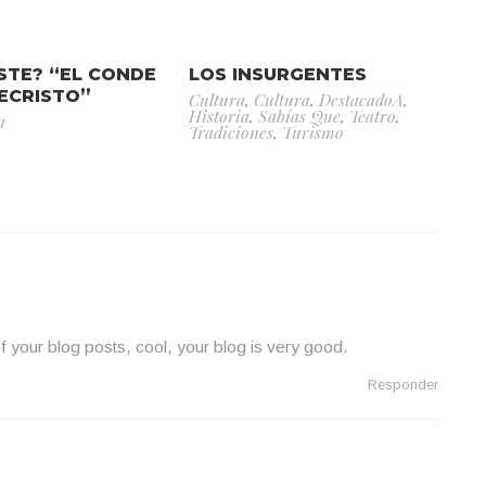
ISTE? “EL CONDE
LOS INSURGENTES
ECRISTO”
Cultura
,
Cultura
,
DestacadoA
,
Historia
,
Sabías Que
,
Teatro
,
a
Tradiciones
,
Turismo
f your blog posts, cool, your blog is very good.
Responder