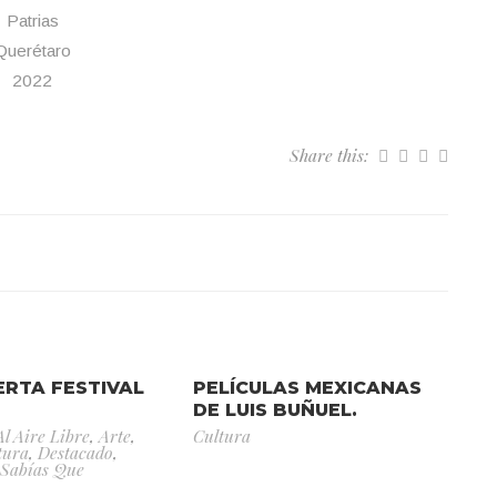
Patrias
Querétaro
2022
Share this:
ERTA FESTIVAL
PELÍCULAS MEXICANAS
DE LUIS BUÑUEL.
Al Aire Libre
,
Arte
,
Cultura
tura
,
Destacado
,
Sabías Que