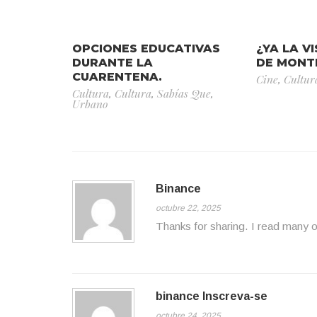
OPCIONES EDUCATIVAS
¿YA LA V
DURANTE LA
DE MONT
CUARENTENA.
Cine
,
Cultur
Cultura
,
Cultura
,
Sabías Que
,
Urbano
Binance
octubre 22, 2025
Thanks for sharing. I read many o
binance Inscreva-se
octubre 24, 2025