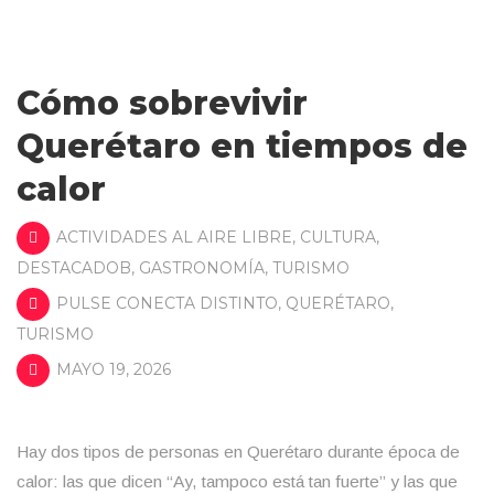
Cómo sobrevivir
Querétaro en tiempos de
calor
ACTIVIDADES AL AIRE LIBRE
,
CULTURA
,
DESTACADOB
,
GASTRONOMÍA
,
TURISMO
PULSE CONECTA DISTINTO
,
QUERÉTARO
,
TURISMO
MAYO 19, 2026
Hay dos tipos de personas en Querétaro durante época de
calor: las que dicen “Ay, tampoco está tan fuerte” y las que