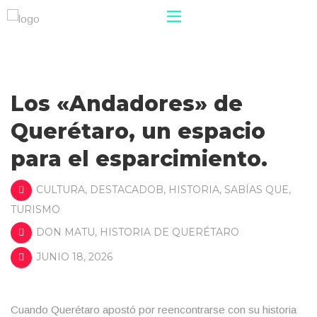
Los «Andadores» de
Querétaro, un espacio
para el esparcimiento.
CULTURA
,
DESTACADOB
,
HISTORIA
,
SABÍAS QUE
,
TURISMO
DON MATU
,
HISTORIA DE QUERÉTARO
JUNIO 18, 2026
Cuando Querétaro apostó por reencontrarse con su historia