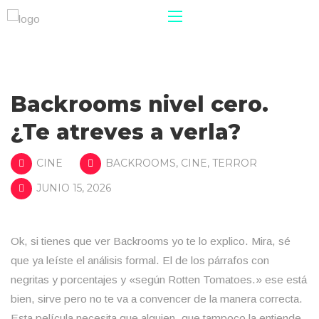
Backrooms nivel cero.
¿Te atreves a verla?
CINE
BACKROOMS
,
CINE
,
TERROR
JUNIO 15, 2026
Ok, si tienes que ver Backrooms yo te lo explico. Mira, sé
que ya leíste el análisis formal. El de los párrafos con
negritas y porcentajes y «según Rotten Tomatoes.» ese está
bien, sirve pero no te va a convencer de la manera correcta.
Esta película necesita que alguien, que tampoco la entiende